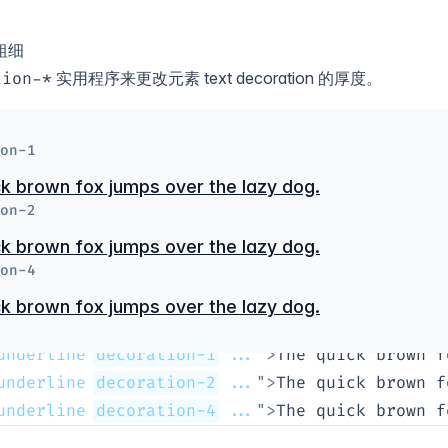
粗细
实用程序来更改元素
text decoration
的厚度。
tion-*
on-1
k brown fox jumps over the lazy dog.
on-2
k brown fox jumps over the lazy dog.
on-4
k brown fox jumps over the lazy dog.
underline 
decoration-1
 ...
"
>
The quick brown f
underline 
decoration-2
 ...
"
>
The quick brown f
underline 
decoration-4
 ...
"
>
The quick brown f