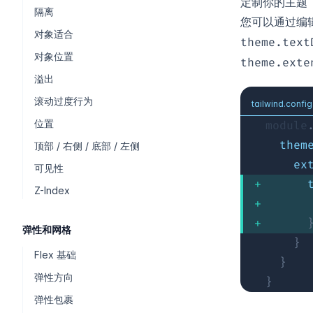
定制你的主题
隔离
您可以通过编
对象适合
theme.text
对象位置
theme.exte
溢出
滚动过度行为
tailwind.config
位置
module
them
顶部 / 右侧 / 底部 / 左侧
ex
可见性
Z-Index
弹性和网格
}
Flex 基础
}
弹性方向
}
弹性包裹