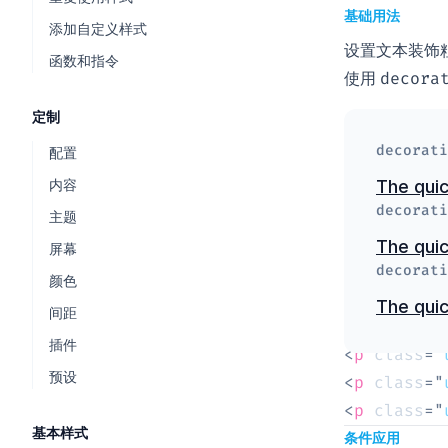
基础用法
添加自定义样式
设置文本装饰
函数和指令
使用
decora
定制
decorati
配置
内容
The quic
decorati
主题
The quic
屏幕
decorati
颜色
The quic
间距
插件
<
p
class
=
"
预设
<
p
class
=
"
<
p
class
=
"
基本样式
条件应用