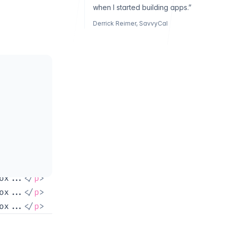
when I started building apps.”
Derrick Reimer,
SavvyCal
ox...
</
p
>
ox...
</
p
>
ox...
</
p
>