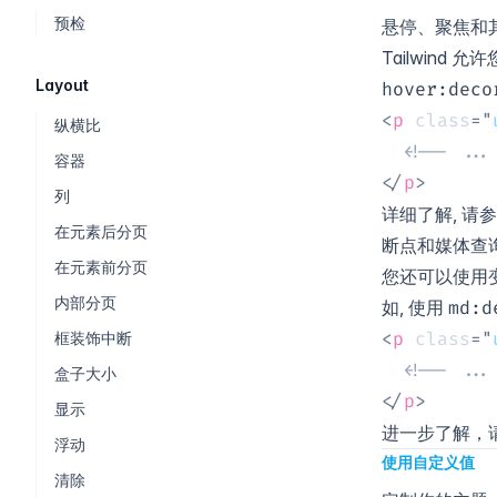
预检
悬停、聚焦和
Tailwin
Layout
hover
:
deco
<
p
class
=
"
纵横比
<!-- ...
容器
</
p
>
列
详细了解, 请
在元素后分页
断点和媒体查
在元素前分页
您还可以使用
内部分页
如, 使用
md:
d
框装饰中断
<
p
class
=
"
<!-- ...
盒子大小
</
p
>
显示
进一步了解，
浮动
使用自定义值
清除