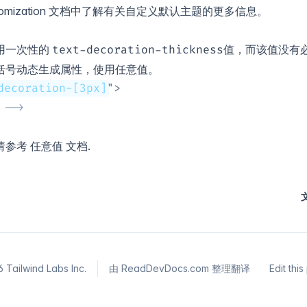
omization
文档中了解有关自定义默认主题的更多信息。
用一次性的
值，而该值没有
text-decoration-thickness
括号动态生成属性，使用任意值。
decoration-[3px]
"
>
 -->
请参考
任意值
文档.
6
Tailwind Labs Inc.
由
ReadDevDocs.com
整理翻译
Edit thi