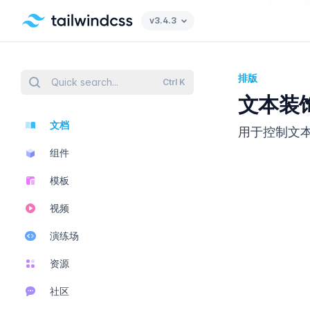
Tailwind CSS home page
v3.4.3
排版
Quick search...
Ctrl
K
文本装
文档
用于控制文
组件
模板
视频
演练场
资源
社区