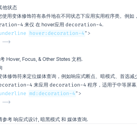
其他状态
d 允许您使用变体修饰符有条件地在不同状态下应用实用程序类。例如
来仅 在
hover
应用
.
ration-4
decoration-4
underline 
hover:decoration-4
"
>
 -->
参考
Hover, Focus, & Other States
文档.
询
变体修饰符来定位媒体查询，例如响应式断点、暗模式、首选减
来应用
程序，适用于中等屏幕
ecoration-4
decoration-4
underline 
md:decoration-4
"
>
 -->
请参考
响应式设计
,
暗黑模式
和
媒体查询
.