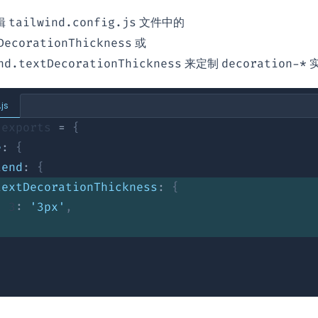
辑
文件中的
tailwind.config.js
或
DecorationThickness
来定制
nd.textDecorationThickness
decoration-*
.js
.
exports
=
{
e
:
{
tend
:
{
textDecorationThickness
:
{
3
:
'3px'
,
}