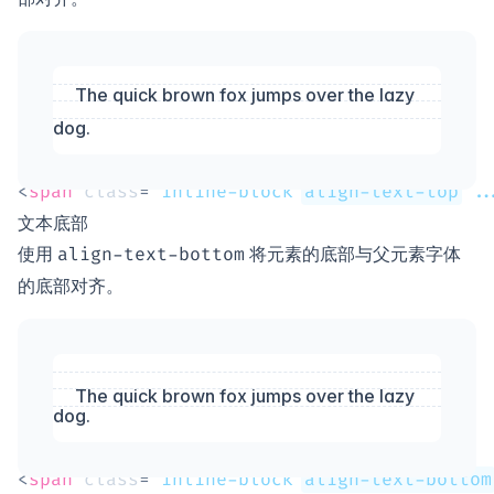
The quick brown fox jumps over the lazy
dog.
<
span
class
=
"
inline-block 
align-text-top
 ..
文本底部
使用
将元素的底部与父元素字体
align-text-bottom
的底部对齐。
The quick brown fox jumps over the lazy
dog.
<
span
class
=
"
inline-block 
align-text-bottom