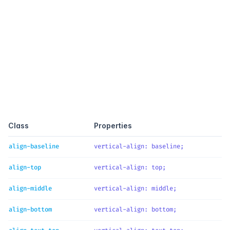
Quick reference
Class
Properties
align-baseline
vertical-align
: 
baseline
;
align-top
vertical-align
: 
top
;
align-middle
vertical-align
: 
middle
;
align-bottom
vertical-align
: 
bottom
;