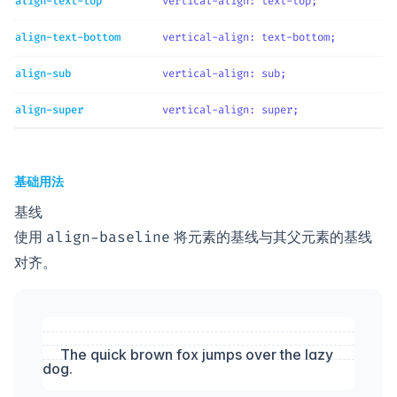
align-text-top
vertical-align
: 
text-top
;
align-text-bottom
vertical-align
: 
text-bottom
;
align-sub
vertical-align
: 
sub
;
align-super
vertical-align
: 
super
;
基础用法
基线
使用
将元素的基线与其父元素的基线
align-baseline
对齐。
The quick brown fox jumps over the lazy
dog.