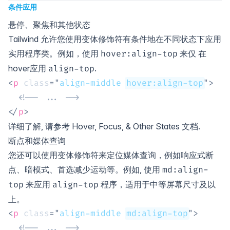
条件应用
悬停、聚焦和其他状态
Tailwind 允许您使用变体修饰符有条件地在不同状态下应用
实用程序类。例如，使用
来仅 在
hover
:
align-top
hover
应用
.
align-top
<
p
class
=
"
align-middle 
hover:align-top
"
>
<!-- ... -->
</
p
>
详细了解, 请参考
Hover, Focus, & Other States
文档.
断点和媒体查询
您还可以使用变体修饰符来定位媒体查询，例如响应式断
点、暗模式、首选减少运动等。例如, 使用
md:
align-
来应用
程序，适用于中等屏幕尺寸及以
top
align-top
上。
<
p
class
=
"
align-middle 
md:align-top
"
>
<!-- ... -->