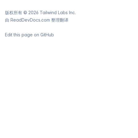
版权所有 ©
2026
Tailwind Labs Inc.
由
ReadDevDocs.com
整理翻译
Edit this page on GitHub